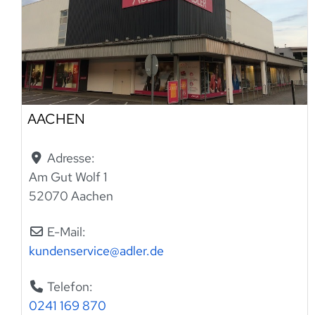
AACHEN
Adresse:
Am Gut Wolf 1
52070 Aachen
E-Mail:
kundenservice
@
adler.de
Telefon:
0241 169 870