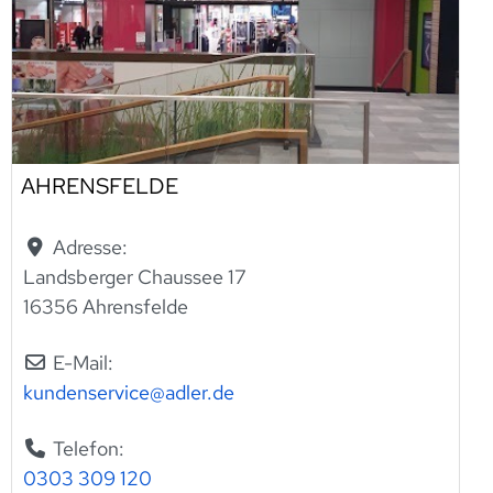
AHRENSFELDE
Adresse:
Landsberger Chaussee 17
16356 Ahrensfelde
E-Mail:
kundenservice
@
adler.de
Telefon:
0303 309 120