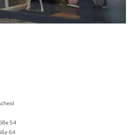
scheid
öße 54
öße 64