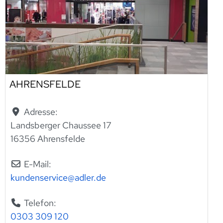
AHRENSFELDE
Adresse:
Landsberger Chaussee 17
16356 Ahrensfelde
E-Mail:
kundenservice
@
adler.de
Telefon:
0303 309 120