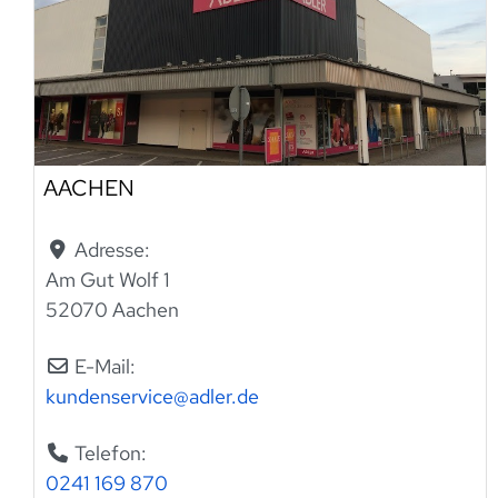
AACHEN
Adresse:
Am Gut Wolf 1
52070 Aachen
E-Mail:
kundenservice
@
adler.de
Telefon:
0241 169 870